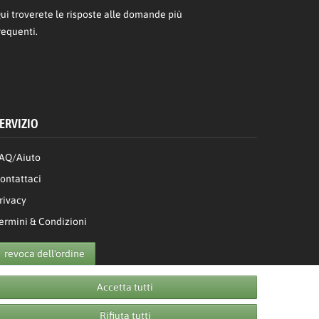
ui
troverete le risposte alle domande più
requenti.
ERVIZIO
AQ/Aiuto
ontattaci
rivacy
ermini & Condizioni
revoca dell'ordine
Accetta tutti
Rifiuta tutti