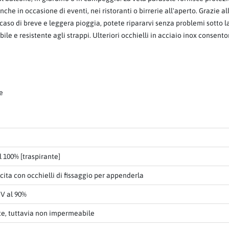
e in occasione di eventi, nei ristoranti o birrerie all'aperto. Grazie all
caso di breve e leggera pioggia, potete ripararvi senza problemi sotto la
le e resistente agli strappi. Ulteriori occhielli in acciaio inox consento
ne
l 100% [traspirante]
cita con occhielli di fissaggio per appenderla
V al 90%
te, tuttavia non impermeabile