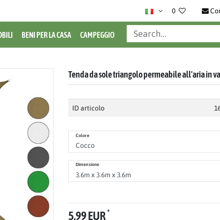
0
Co
BILI
BENI PER LA CASA
CAMPEGGIO
Tenda da sole triangolo permeabile all'aria in v
ID articolo
1
Colore
Dimensione
*
5,99 EUR