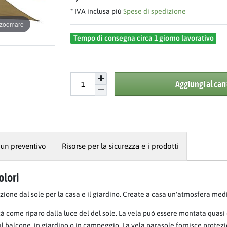
* IVA inclusa più
Spese di spedizione
r zoomare
Tempo di consegna circa 1 giorno lavorativo
Aggiungi al carr
 un preventivo
Risorse per la sicurezza e i prodotti
olori
ezione dal sole per la casa e il giardino. Create a casa un'atmosfera med
à come riparo dalla luce del del sole. La vela può essere montata quasi
 sul balcone, in giardino o in campeggio. La vela parasole fornisce prote