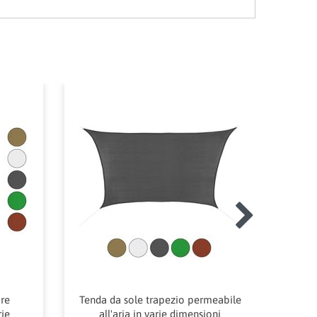
are
Tenda da sole trapezio permeabile
rie
all'aria in varie dimensioni
idror