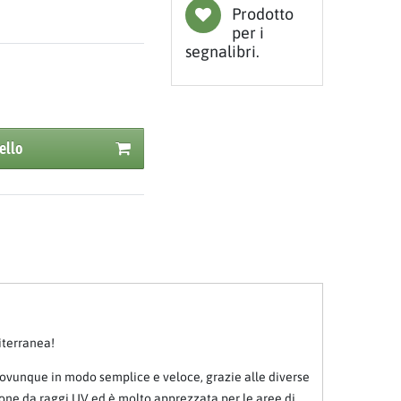
Prodotto
per i
segnalibri.
ello
iterranea!
 ovunque in modo semplice e veloce, grazie alle diverse
zione da raggi UV ed è molto apprezzata per le aree di