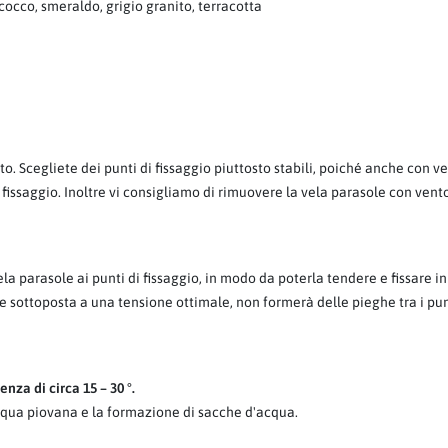
cocco, smeraldo, grigio granito, terracotta
to. Scegliete dei punti di fissaggio piuttosto stabili, poiché anche con v
 fissaggio. Inoltre vi consigliamo di rimuovere la vela parasole con vent
a parasole ai punti di fissaggio, in modo da poterla tendere e fissare 
 se sottoposta a una tensione ottimale, non formerà delle pieghe tra i pu
nza di circa 15 – 30 °.
qua piovana e la formazione di sacche d'acqua.