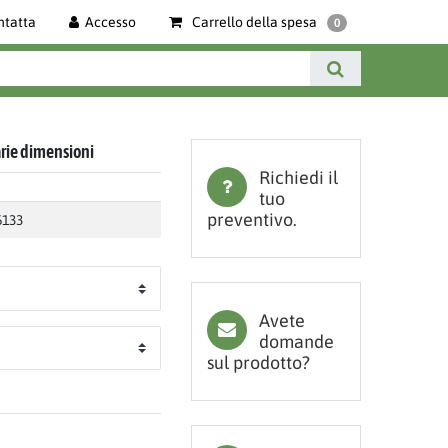
ntatta
Accesso
Carrello della spesa
0
arie dimensioni
Richiedi il
tuo
preventivo.
6133
Avete
domande
sul prodotto?