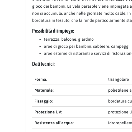
gioco dei bambini. La vela parasole viene impiegata anch
non si accumula, anche nelle giornate molto calde. In 
bordatura in tessuto, che la rende particolarmente stabi
Possibilità di impiego:
terrazza, balcone, giardino
aree di gioco per bambini, sabbiere, campeggi
aree esterne di ristoranti e servizi di ristorazio
Dati tecnici:
Forma:
triangolare
Materiale:
polietilene a
Fissaggio:
bordatura cu
Protezione UV:
protezione U
Resistenza all'acqua:
idrorepellen
Item 1 of 14