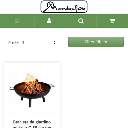
☰
Filter öffnen
Braciere da giardino
metallo Ø 58 cm per