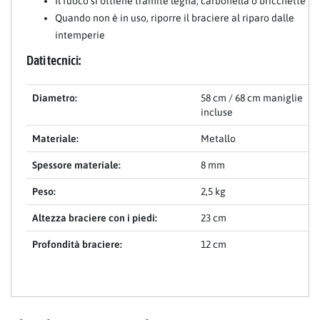
Il fuoco si ottiene tramite legna, carbonella o bricchette
Quando non è in uso, riporre il braciere al riparo dalle
intemperie
Dati tecnici:
Diametro:
58 cm / 68 cm maniglie
incluse
Materiale:
Metallo
Spessore materiale:
8 mm
Peso:
2,5 kg
Altezza braciere con i piedi:
23 cm
Profondità braciere:
12 cm