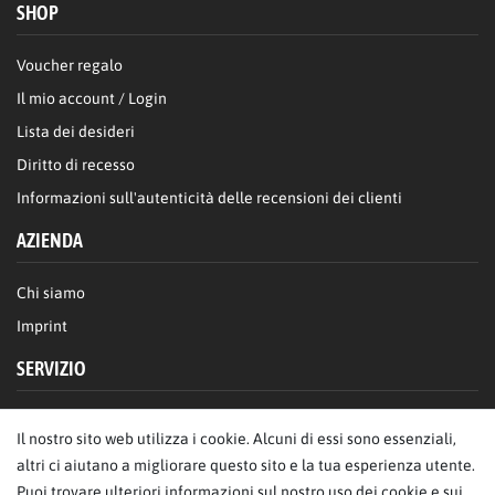
SHOP
Voucher regalo
Il mio account / Login
Lista dei desideri
Diritto di recesso
Informazioni sull'autenticità delle recensioni dei clienti
AZIENDA
Chi siamo
Imprint
SERVIZIO
FAQ/Aiuto
Il nostro sito web utilizza i cookie. Alcuni di essi sono essenziali,
Contattaci
altri ci aiutano a migliorare questo sito e la tua esperienza utente.
Privacy
Puoi trovare ulteriori informazioni sul nostro uso dei cookie e sui