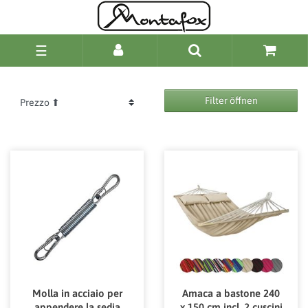
☰
Filter öffnen
Molla in acciaio per
Amaca a bastone 240
appendere la sedia
x 150 cm incl. 2 cuscini