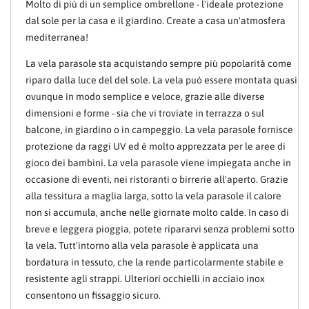
Molto di più di un semplice ombrellone - l'ideale protezione
dal sole per la casa e il giardino. Create a casa un'atmosfera
mediterranea!
La vela parasole sta acquistando sempre più popolarità come
riparo dalla luce del del sole. La vela può essere montata quasi
ovunque in modo semplice e veloce, grazie alle diverse
dimensioni e forme - sia che vi troviate in terrazza o sul
balcone, in giardino o in campeggio. La vela parasole fornisce
protezione da raggi UV ed è molto apprezzata per le aree di
gioco dei bambini. La vela parasole viene impiegata anche in
occasione di eventi, nei ristoranti o birrerie all'aperto. Grazie
alla tessitura a maglia larga, sotto la vela parasole il calore
non si accumula, anche nelle giornate molto calde. In caso di
breve e leggera pioggia, potete ripararvi senza problemi sotto
la vela. Tutt'intorno alla vela parasole è applicata una
bordatura in tessuto, che la rende particolarmente stabile e
resistente agli strappi. Ulteriori occhielli in acciaio inox
consentono un fissaggio sicuro.