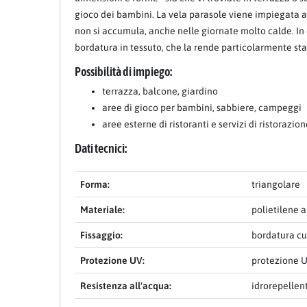
gioco dei bambini. La vela parasole viene impiegata anch
non si accumula, anche nelle giornate molto calde. In 
bordatura in tessuto, che la rende particolarmente stabi
Possibilità di impiego:
terrazza, balcone, giardino
aree di gioco per bambini, sabbiere, campeggi
aree esterne di ristoranti e servizi di ristorazio
Dati tecnici:
Forma:
triangolare
Materiale:
polietilene a
Fissaggio:
bordatura cu
Protezione UV:
protezione U
Resistenza all'acqua:
idrorepellen
Item 1 of 14