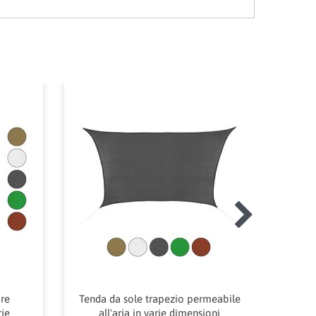
are
Tenda da sole trapezio permeabile
rie
all'aria in varie dimensioni
idror