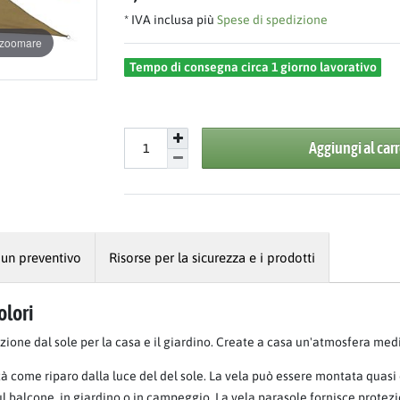
* IVA inclusa più
Spese di spedizione
r zoomare
Tempo di consegna circa 1 giorno lavorativo
Aggiungi al carr
 un preventivo
Risorse per la sicurezza e i prodotti
olori
ezione dal sole per la casa e il giardino. Create a casa un'atmosfera med
à come riparo dalla luce del del sole. La vela può essere montata quasi
 sul balcone, in giardino o in campeggio. La vela parasole fornisce prote