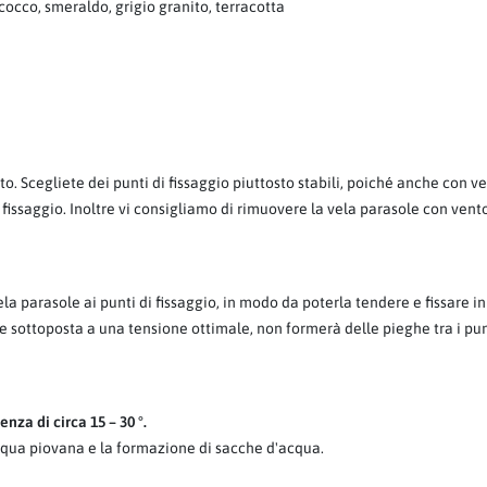
cocco, smeraldo, grigio granito, terracotta
to. Scegliete dei punti di fissaggio piuttosto stabili, poiché anche con v
 fissaggio. Inoltre vi consigliamo di rimuovere la vela parasole con vent
a parasole ai punti di fissaggio, in modo da poterla tendere e fissare 
 se sottoposta a una tensione ottimale, non formerà delle pieghe tra i pu
nza di circa 15 – 30 °.
qua piovana e la formazione di sacche d'acqua.