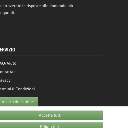
ui
troverete le risposte alle domande più
requenti.
ERVIZIO
AQ/Aiuto
ontattaci
rivacy
ermini & Condizioni
revoca dell'ordine
Accetta tutti
Rifiuta tutti