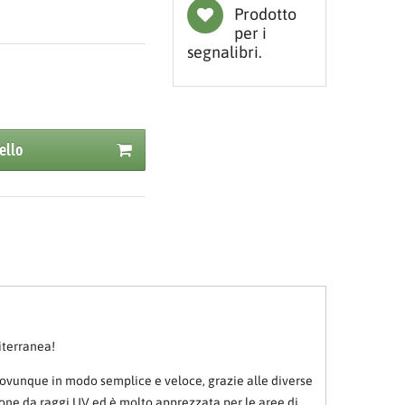
Prodotto
per i
segnalibri.
ello
iterranea!
 ovunque in modo semplice e veloce, grazie alle diverse
zione da raggi UV ed è molto apprezzata per le aree di