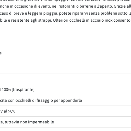
e in occasione di eventi, nei ristoranti o birrerie all'aperto. Grazie all
caso di breve e leggera pioggia, potete ripararvi senza problemi sotto la
le e resistente agli strappi. Ulteriori occhielli in acciaio inox consento
ne
l 100% [traspirante]
cita con occhielli di fissaggio per appenderla
V al 90%
te, tuttavia non impermeabile