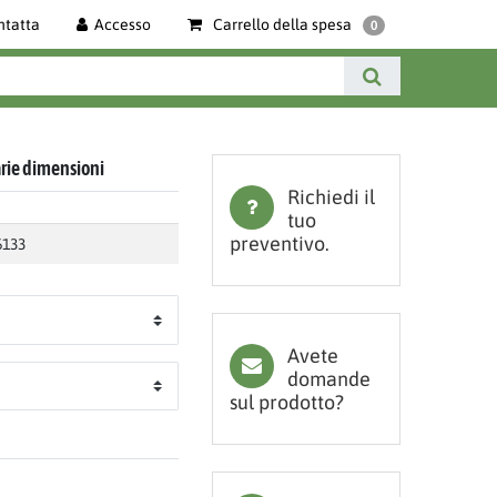
ntatta
Accesso
Carrello della spesa
0
arie dimensioni
Richiedi il
tuo
preventivo.
6133
Avete
domande
sul prodotto?