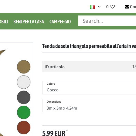
0
Co
BILI
BENI PER LA CASA
CAMPEGGIO
Tenda da sole triangolo permeabile all'aria in v
ID articolo
1
Colore
Dimensione
*
5,99 EUR