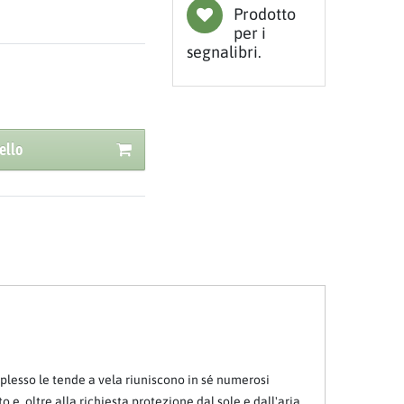
Prodotto
per i
segnalibri.
ello
lesso le tende a vela riuniscono in sé numerosi
 oltre alla richiesta protezione dal sole e dall'aria,