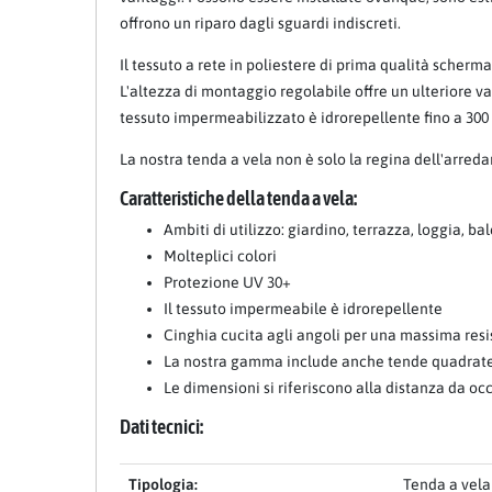
offrono un riparo dagli sguardi indiscreti.
Il tessuto a rete in poliestere di prima qualità sche
L'altezza di montaggio regolabile offre un ulteriore van
tessuto impermeabilizzato è idrorepellente fino a 30
La nostra tenda a vela non è solo la regina dell'arre
Caratteristiche della tenda a vela:
Ambiti di utilizzo: giardino, terrazza, loggia, ba
Molteplici colori
Protezione UV 30+
Il tessuto impermeabile è idrorepellente
Cinghia cucita agli angoli per una massima res
La nostra gamma include anche tende quadrate 
Le dimensioni si riferiscono alla distanza da occ
Dati tecnici:
Tipologia:
Tenda a vela