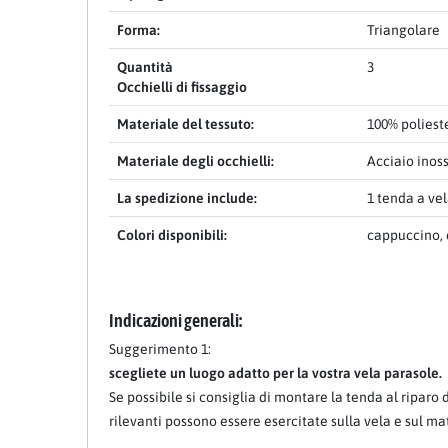
Forma:
Triangolare
Item 1 of 15
Quantità
3
Occhielli di fissaggio
Materiale del tessuto:
100% poliest
Materiale degli occhielli:
Acciaio inos
La spedizione include:
1 tenda a ve
Colori disponibili:
cappuccino, 
Indicazioni generali:
Suggerimento 1:
scegliete un luogo adatto per la vostra vela parasole.
Se possibile si consiglia di montare la tenda al riparo
rilevanti possono essere esercitate sulla vela e sul ma