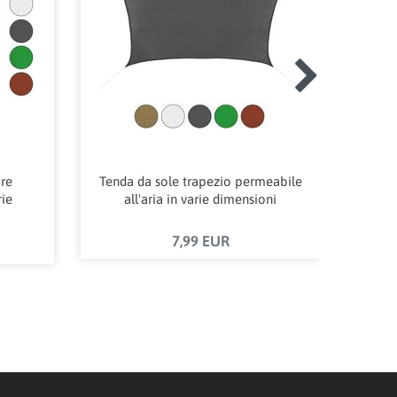
are
Tenda da sole trapezio permeabile
Tenda
rie
all'aria in varie dimensioni
a
7,99 EUR