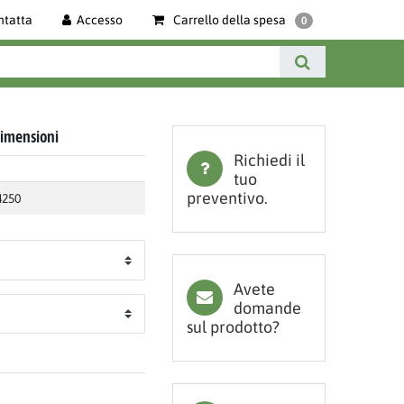
ntatta
Accesso
Carrello della spesa
0
 dimensioni
Richiedi il
tuo
preventivo.
4250
Avete
domande
sul prodotto?