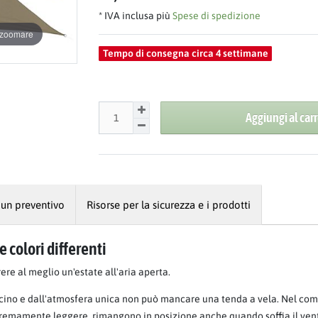
* IVA inclusa più
Spese di spedizione
r zoomare
Tempo di consegna circa 4 settimane
Aggiungi al carr
 un preventivo
Risorse per la sicurezza e i prodotti
 colori differenti
rere al meglio un'estate all'aria aperta.
cino e dall'atmosfera unica non può mancare una tenda a vela. Nel comp
emamente leggere, rimangono in posizione anche quando soffia il vento e,