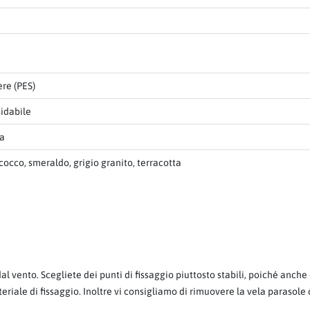
ere (PES)
sidabile
la
cocco, smeraldo, grigio granito, terracotta
 dal vento. Scegliete dei punti di fissaggio piuttosto stabili, poiché anc
teriale di fissaggio. Inoltre vi consigliamo di rimuovere la vela parasole