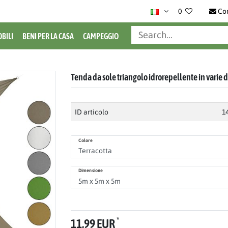
0
Co
BILI
BENI PER LA CASA
CAMPEGGIO
Tenda da sole triangolo idrorepellente in varie
ID articolo
1
Colore
Dimensione
*
11,99 EUR