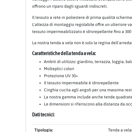
offrono un riparo dagli sguardi indiscreti.
Il tessuto a rete in poliestere di prima qualità sche
L'altezza di montaggio regolabile offre un ulteriore van
tessuto impermeabilizzato è idrorepellente fino a 30
La nostra tenda a vela non è solo la regina dell'arre
Caratteristiche della tenda a vela:
Ambiti di utilizzo: giardino, terrazza, loggia, ba
Molteplici colori
Protezione UV 30+
Il tessuto impermeabile è idrorepellente
Cinghia cucita agli angoli per una massima res
La nostra gamma include anche tende quadrate 
Le dimensioni si riferiscono alla distanza da occ
Dati tecnici:
Tipologia:
Tenda a vela