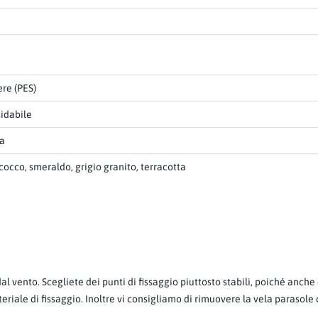
ere (PES)
sidabile
la
cocco, smeraldo, grigio granito, terracotta
 dal vento. Scegliete dei punti di fissaggio piuttosto stabili, poiché anc
teriale di fissaggio. Inoltre vi consigliamo di rimuovere la vela parasole