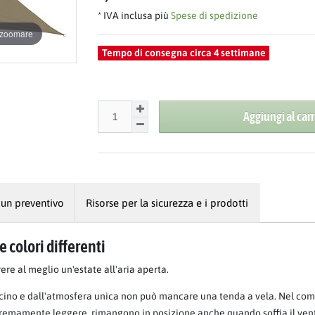
* IVA inclusa più
Spese di spedizione
r zoomare
Tempo di consegna circa 4 settimane
Aggiungi al carr
 un preventivo
Risorse per la sicurezza e i prodotti
 colori differenti
rere al meglio un'estate all'aria aperta.
cino e dall'atmosfera unica non può mancare una tenda a vela. Nel comp
emamente leggere, rimangono in posizione anche quando soffia il vento e,