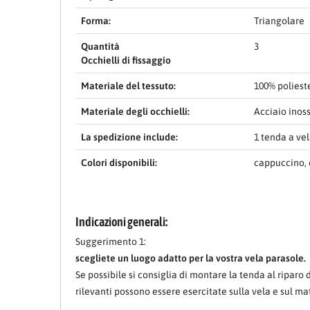
Forma:
Triangolare
Item 1 of 15
Quantità
3
Occhielli di fissaggio
Materiale del tessuto:
100% poliest
Materiale degli occhielli:
Acciaio inos
La spedizione include:
1 tenda a ve
Colori disponibili:
cappuccino, 
Indicazioni generali:
Suggerimento 1:
scegliete un luogo adatto per la vostra vela parasole.
Se possibile si consiglia di montare la tenda al riparo
rilevanti possono essere esercitate sulla vela e sul ma