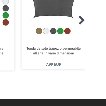
are
Tenda da sole trapezio permeabile
Tenda
rie
all'aria in varie dimensioni
a
7,99 EUR