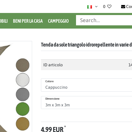
0
Co
BILI
BENI PER LA CASA
CAMPEGGIO
Tenda da sole triangolo idrorepellente in varie
ID articolo
1
Colore
Dimensione
*
4,99 EUR