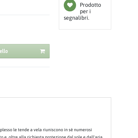
Prodotto
per i
segnalibri.
ello
lesso le tende a vela riuniscono in sé numerosi
 oltre alla richiesta protezione dal sole e dall'aria,