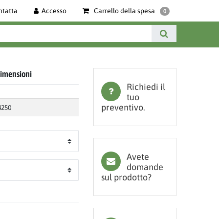
ntatta
Accesso
Carrello della spesa
0
 dimensioni
Richiedi il
tuo
preventivo.
4250
Avete
domande
sul prodotto?