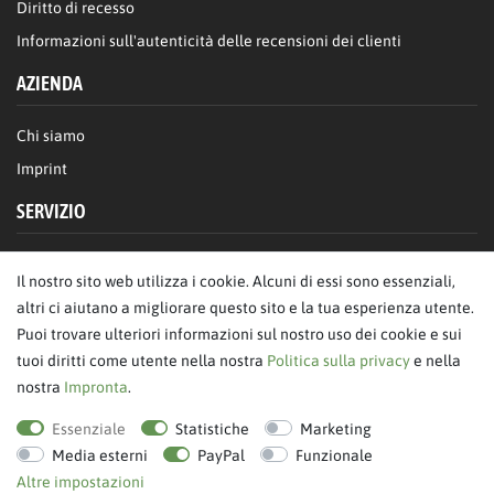
Diritto di recesso
Informazioni sull'autenticità delle recensioni dei clienti
AZIENDA
Chi siamo
Imprint
SERVIZIO
FAQ/Aiuto
Il nostro sito web utilizza i cookie. Alcuni di essi sono essenziali,
Contattaci
altri ci aiutano a migliorare questo sito e la tua esperienza utente.
Privacy
Puoi trovare ulteriori informazioni sul nostro uso dei cookie e sui
tuoi diritti come utente nella nostra
Politica sulla privacy
e nella
Termini & Condizioni
nostra
Impronta
.
revoca dell'ordine
Essenziale
Statistiche
Marketing
Media esterni
PayPal
Funzionale
Altre impostazioni