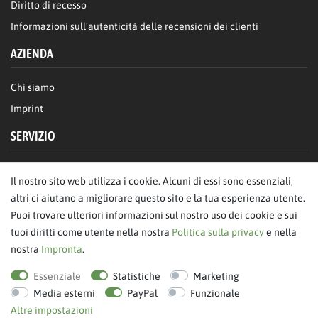
Diritto di recesso
Informazioni sull'autenticità delle recensioni dei clienti
AZIENDA
Chi siamo
Imprint
SERVIZIO
FAQ/Aiuto
Il nostro sito web utilizza i cookie. Alcuni di essi sono essenziali,
Contattaci
altri ci aiutano a migliorare questo sito e la tua esperienza utente.
Privacy
Puoi trovare ulteriori informazioni sul nostro uso dei cookie e sui
tuoi diritti come utente nella nostra
Politica sulla privacy
e nella
Termini & Condizioni
nostra
Impronta
.
revoca dell'ordine
Essenziale
Statistiche
Marketing
Media esterni
PayPal
Funzionale
Altre impostazioni