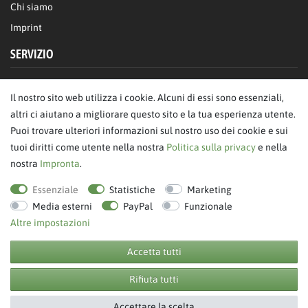
Chi siamo
Imprint
SERVIZIO
FAQ/Aiuto
Il nostro sito web utilizza i cookie. Alcuni di essi sono essenziali,
Contattaci
altri ci aiutano a migliorare questo sito e la tua esperienza utente.
Privacy
Puoi trovare ulteriori informazioni sul nostro uso dei cookie e sui
tuoi diritti come utente nella nostra
Politica sulla privacy
e nella
Termini & Condizioni
nostra
Impronta
.
revoca dell'ordine
Essenziale
Statistiche
Marketing
Media esterni
PayPal
Funzionale
Altre impostazioni
Accetta tutti
© Copyright 2026 BB Sport GmbH & Co KG. Tutti i diritti riservati.
Rifiuta tutti
**
prezzo indicativo
Accettare la scelta