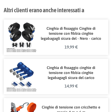
Altri clienti erano anche interessati a
Cinghia di fissaggio Cinghie di
tensione con fibbia cinghie
legabagagli sicura del - Nero - carico
resistenza fino a 250 kg DIN EN
19,99 €
12195-2
Cinghia di fissaggio cinghie di
tensione con fibbia cinghie
legabagagli sicura del carico
14,99 €
Cinghie di tensione con cricchetto e