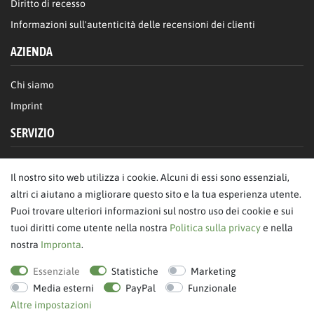
Diritto di recesso
Informazioni sull'autenticità delle recensioni dei clienti
AZIENDA
Chi siamo
Imprint
SERVIZIO
FAQ/Aiuto
Il nostro sito web utilizza i cookie. Alcuni di essi sono essenziali,
Contattaci
altri ci aiutano a migliorare questo sito e la tua esperienza utente.
Privacy
Puoi trovare ulteriori informazioni sul nostro uso dei cookie e sui
tuoi diritti come utente nella nostra
Politica sulla privacy
e nella
Termini & Condizioni
nostra
Impronta
.
revoca dell'ordine
Essenziale
Statistiche
Marketing
Media esterni
PayPal
Funzionale
Altre impostazioni