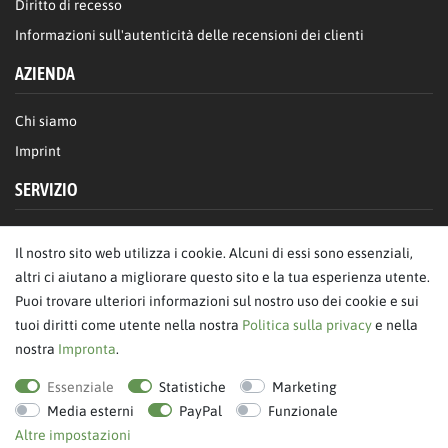
Diritto di recesso
Informazioni sull'autenticità delle recensioni dei clienti
AZIENDA
Chi siamo
Imprint
SERVIZIO
FAQ/Aiuto
Il nostro sito web utilizza i cookie. Alcuni di essi sono essenziali,
Contattaci
altri ci aiutano a migliorare questo sito e la tua esperienza utente.
Privacy
Puoi trovare ulteriori informazioni sul nostro uso dei cookie e sui
tuoi diritti come utente nella nostra
Politica sulla privacy
e nella
Termini & Condizioni
nostra
Impronta
.
revoca dell'ordine
Essenziale
Statistiche
Marketing
Media esterni
PayPal
Funzionale
Altre impostazioni