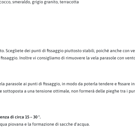
cocco, smeraldo, grigio granito, terracotta
to. Scegliete dei punti di fissaggio piuttosto stabili, poiché anche con v
 fissaggio. Inoltre vi consigliamo di rimuovere la vela parasole con vent
a parasole ai punti di fissaggio, in modo da poterla tendere e fissare 
 se sottoposta a una tensione ottimale, non formerà delle pieghe tra i pu
nza di circa 15 – 30 °.
qua piovana e la formazione di sacche d'acqua.