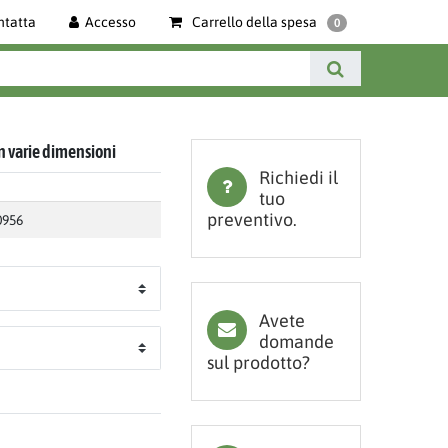
ntatta
Accesso
Carrello della spesa
0
in varie dimensioni
Richiedi il
tuo
preventivo.
0956
Avete
domande
sul prodotto?