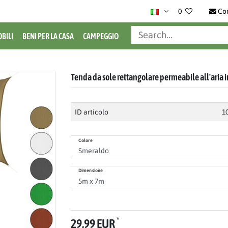
0
Co
BILI
BENI PER LA CASA
CAMPEGGIO
Tenda da sole rettangolare permeabile all'aria 
ID articolo
1
Colore
Dimensione
*
29,99 EUR