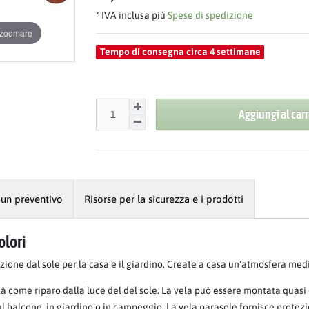
* IVA inclusa più
Spese di spedizione
r zoomare
Tempo di consegna circa 4 settimane
Aggiungi al carr
 un preventivo
Risorse per la sicurezza e i prodotti
olori
ezione dal sole per la casa e il giardino. Create a casa un'atmosfera med
à come riparo dalla luce del del sole. La vela può essere montata quasi
 sul balcone, in giardino o in campeggio. La vela parasole fornisce prote