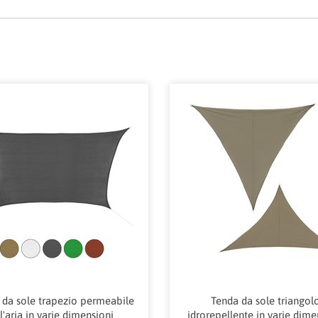
 da sole trapezio permeabile
Tenda da sole triangol
ll'aria in varie dimensioni
idrorepellente in varie dime