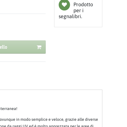
Prodotto
per i
segnalibri.
ello
iterranea!
 ovunque in modo semplice e veloce, grazie alle diverse
zione da raggi UV ed è molto apprezzata per le aree di