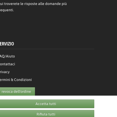
ui
troverete le risposte alle domande più
requenti.
ERVIZIO
AQ/Aiuto
ontattaci
rivacy
ermini & Condizioni
revoca dell'ordine
Accetta tutti
Rifiuta tutti