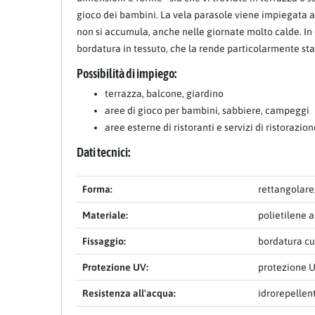
gioco dei bambini. La vela parasole viene impiegata anch
non si accumula, anche nelle giornate molto calde. In 
bordatura in tessuto, che la rende particolarmente stabi
Possibilità di impiego:
terrazza, balcone, giardino
aree di gioco per bambini, sabbiere, campeggi
aree esterne di ristoranti e servizi di ristorazio
Dati tecnici:
Forma:
rettangolare
Materiale:
polietilene a
Fissaggio:
bordatura cu
Protezione UV:
protezione U
Resistenza all'acqua:
idrorepellen
Item 1 of 14