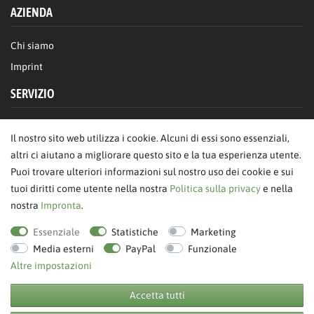
AZIENDA
Chi siamo
Imprint
SERVIZIO
FAQ/Aiuto
Il nostro sito web utilizza i cookie. Alcuni di essi sono essenziali,
Contattaci
altri ci aiutano a migliorare questo sito e la tua esperienza utente.
Privacy
Puoi trovare ulteriori informazioni sul nostro uso dei cookie e sui
tuoi diritti come utente nella nostra
Politica sulla privacy
e nella
Termini & Condizioni
nostra
Impronta
.
revoca dell'ordine
Essenziale
Statistiche
Marketing
Media esterni
PayPal
Funzionale
Altre impostazioni
Accetta tutti
© Copyright 2026 BB Sport GmbH & Co KG. Tutti i diritti riservati.