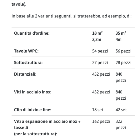
tavole).
In base alle 2 varianti seguenti, si tratterebbe, ad esempio, di:
Quantità d'ordine:
18 m²
35 m²
2,2m
4m
Tavole WPC:
54 pezzi
56 pezzi
Sottostruttura:
27 pezzi
28 pezzi
Distanziali:
432 pezzi
840
pezzi
Viti in acciaio inox:
432 pezzi
840
pezzi
Clip di inizio e fine:
18 set
42 set
Viti a espansione in acciaio inox +
162 pezzi
322
tasselli
pezzi
(per la sottostruttura):