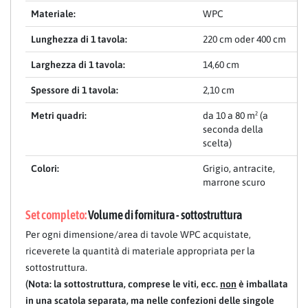
Materiale:
WPC
Lunghezza di 1 tavola:
220 cm oder 400 cm
Larghezza di 1 tavola:
14,60 cm
Spessore di 1 tavola:
2,10 cm
Metri quadri:
da 10 a 80 m² (a
seconda della
scelta)
Colori:
Grigio, antracite,
marrone scuro
Set completo:
Volume di fornitura - sottostruttura
Per ogni dimensione/area di tavole WPC acquistate,
riceverete la quantità di materiale appropriata per la
sottostruttura.
(Nota: la sottostruttura, comprese le viti, ecc.
non
è imballata
in una scatola separata, ma nelle confezioni delle singole