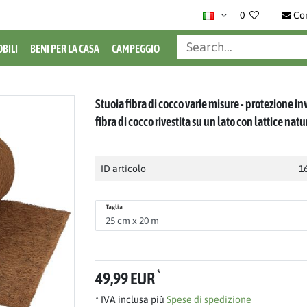
0
Co
BILI
BENI PER LA CASA
CAMPEGGIO
Stuoia fibra di cocco varie misure - protezione in
fibra di cocco rivestita su un lato con lattice nat
ID articolo
1
Taglia
*
49,99 EUR
* IVA inclusa più
Spese di spedizione