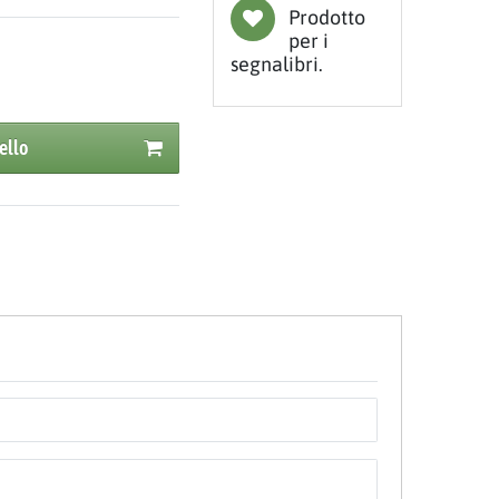
Prodotto
per i
segnalibri.
ello