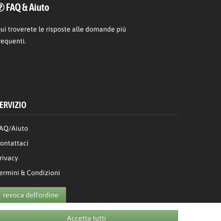
FAQ & Aiuto
ui
troverete le risposte alle domande più
requenti.
ERVIZIO
AQ/Aiuto
ontattaci
rivacy
ermini & Condizioni
revoca dell'ordine
Accetta tutti