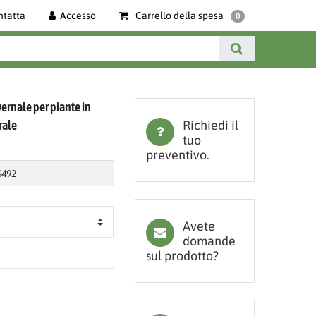
ntatta
Accesso
Carrello della spesa
0
vernale per piante in
urale
Richiedi il
tuo
preventivo.
6492
Avete
domande
sul prodotto?