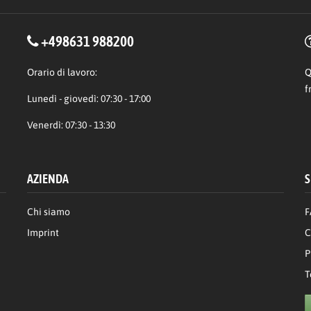
+498631 988200
Orario di lavoro:
Q
f
Lunedì - giovedì: 07:30 - 17:00
Venerdì: 07:30 - 13:30
AZIENDA
S
Chi siamo
F
Imprint
C
P
T