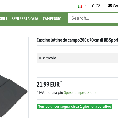
0
Co
BILI
BENI PER LA CASA
CAMPEGGIO
Cuscino lettino da campo 200 x 70 cm di BB Spor
ID articolo
*
21,99 EUR
* IVA inclusa più
Spese di spedizione
Tempo di consegna circa 1 giorno lavorativo