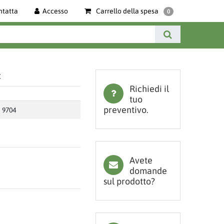
ntatta
Accesso
Carrello della spesa
0
t
Richiedi il
tuo
preventivo.
9704
Avete
domande
sul prodotto?