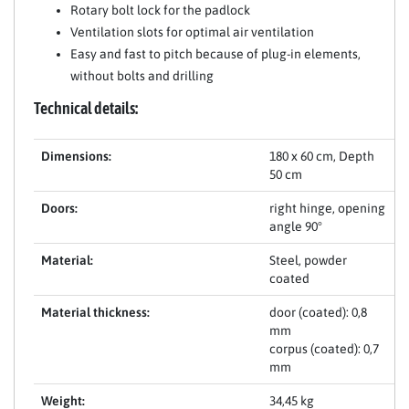
Rotary bolt lock for the padlock
Ventilation slots for optimal air ventilation
Easy and fast to pitch because of plug-in elements,
without bolts and drilling
Technical details:
Dimensions:
180 x 60 cm, Depth
50 cm
Doors:
right hinge, opening
angle 90°
Material:
Steel, powder
coated
Material thickness:
door (coated): 0,8
mm
corpus (coated): 0,7
mm
Weight:
34,45 kg