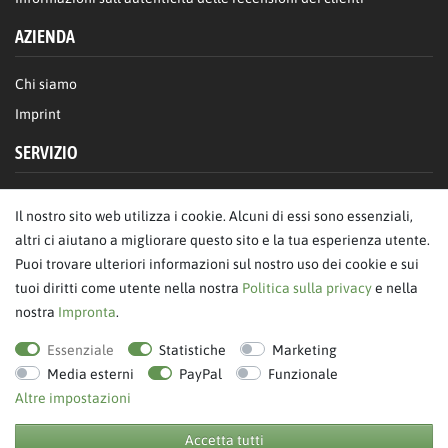
AZIENDA
Chi siamo
Imprint
SERVIZIO
FAQ/Aiuto
Il nostro sito web utilizza i cookie. Alcuni di essi sono essenziali,
Contattaci
altri ci aiutano a migliorare questo sito e la tua esperienza utente.
Privacy
Puoi trovare ulteriori informazioni sul nostro uso dei cookie e sui
tuoi diritti come utente nella nostra
Politica sulla privacy
e nella
Termini & Condizioni
nostra
Impronta
.
revoca dell'ordine
Essenziale
Statistiche
Marketing
Media esterni
PayPal
Funzionale
Altre impostazioni
Accetta tutti