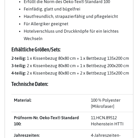
Erfüllt die Norm des Oeko-Tex® Standard 100
Feinfädig, glatt und bügelfrei
Hautfreundlich, strapazierfähig und pflegeleicht
Für Allergiker geeignet
Hotelverschluss und Druckknöpfe für ein leichtes
Wechseln
Erhältliche Größen/Sets:
2-teilig:
1 x Kissenbezug 80x80 cm + 1 x Bettbezug 135x200 cm
3-teilig:
2 x Kissenbezug 80x80 cm + 1 x Bettbezug 200x200 cm
4-teilig:
2 x Kissenbezug 80x80 cm + 2 x Bettbezug 135x200 cm
Technische Daten:
Material:
100 % Polyester
[Mikrofaser]
Prüfnorm-Nr. Oeko-Tex® Standard
11.HCN.89512
100:
Hohenstein HTTI
Jahreszeiten:
4-Jahreszeiten-