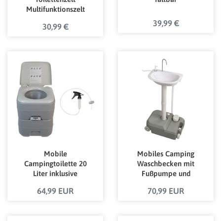
Multifunktionszelt
Universalzelt Pop Up
39,99 €
30,99 €
Zelt
Mobile
Mobiles Camping
Campingtoilette 20
Waschbecken mit
Liter inklusive
Fußpumpe und
Reinigungsspritze
Seifenspender
64,99 EUR
70,99 EUR