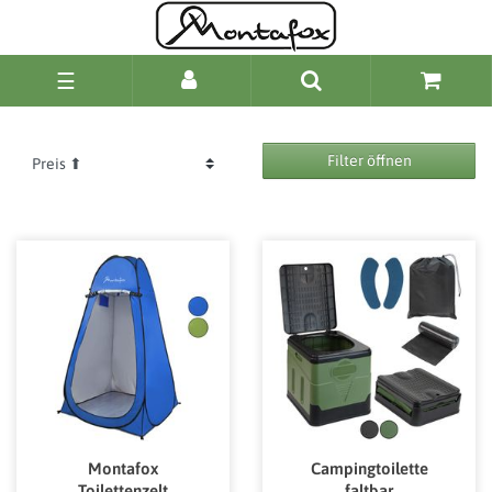
☰
Filter öffnen
Montafox
Campingtoilette
Toilettenzelt
faltbar