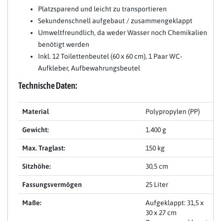
Platzsparend und leicht zu transportieren
Sekundenschnell aufgebaut / zusammengeklappt
Umweltfreundlich, da weder Wasser noch Chemikalien
benötigt werden
Inkl. 12 Toilettenbeutel (60 x 60 cm), 1 Paar WC-
Aufkleber, Aufbewahrungsbeutel
Technische Daten:
Material
Polypropylen (PP)
Gewicht:
1.400 g
Max. Traglast:
150 kg
Sitzhöhe:
30,5 cm
Fassungsvermögen
25 Liter
Maße:
Aufgeklappt: 31,5 x
30 x 27 cm