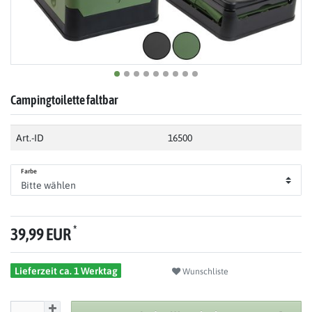
Campingtoilette faltbar
Art.-ID
16500
Farbe
*
39,99 EUR
Lieferzeit ca. 1 Werktag
Wunschliste