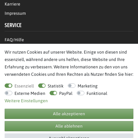
Karriere
Impressum
SERVICE
FAQ/Hilfe
Kontakt
Wir nutzen Cookies auf unserer Website. Einige von diesen sind
Datenschutz
essenziell, während andere uns helfen, diese Website und Ihre
Erfahrung zu verbessern. Weitere Informationen zu den von uns
AGB
verwendeten Cookies und Ihren Rechten als Nutzer finden Sie hier:
Bestellung widerrufen
Essenziell
Statistik
Marketing
Externe Medien
PayPal
Funktional
Weitere Einstellungen
Alle akzeptieren
© Copyright 2026 BB Sport GmbH & Co KG. Alle Rechte vorbehalten.
Alle ablehnen
**UVP = Unverbindliche Preisempfehlung des Herstellers