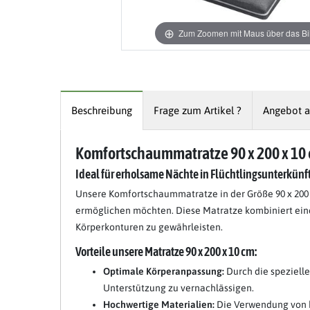
Zum Zoomen mit Maus über das Bil
Beschreibung
Frage zum Artikel ?
Angebot a
Komfortschaummatratze 90 x 200 x 10
Ideal für erholsame Nächte in Flüchtlingsunterkünf
Unsere Komfortschaummatratze in der Größe 90 x 200 x
ermöglichen möchten. Diese Matratze kombiniert eine
Körperkonturen zu gewährleisten.
Vorteile unsere Matratze 90 x 200 x 10 cm:
Optimale Körperanpassung:
Durch die speziell
Unterstützung zu vernachlässigen.
Hochwertige Materialien:
Die Verwendung von ho