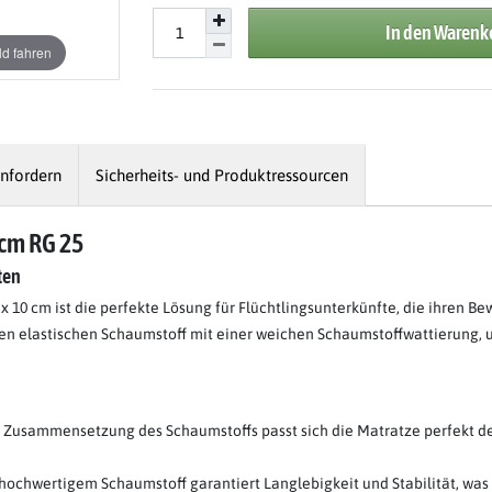
In den Warenk
d fahren
nfordern
Sicherheits- und Produktressourcen
 cm RG 25
ten
 10 cm ist die perfekte Lösung für Flüchtlingsunterkünfte, die ihren 
n elastischen Schaumstoff mit einer weichen Schaumstoffwattierung, 
e Zusammensetzung des Schaumstoffs passt sich die Matratze perfekt d
chwertigem Schaumstoff garantiert Langlebigkeit und Stabilität, was b