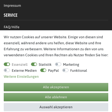
Impressum
SERVICE
FAQ/Hilfe
Kontakt
Wir nutzen Cookies auf unserer Website. Einige von diesen sind
Datenschutz
essenziell, während andere uns helfen, diese Website und Ihre
Erfahrung zu verbessern. Weitere Informationen zu den von uns
AGB
verwendeten Cookies und Ihren Rechten als Nutzer finden Sie hier:
Bestellung widerrufen
Essenziell
Statistik
Marketing
Externe Medien
PayPal
Funktional
Weitere Einstellungen
Alle akzeptieren
© Copyright 2026 BB Sport GmbH & Co KG. Alle Rechte vorbehalten.
Alle ablehnen
**UVP = Unverbindliche Preisempfehlung des Herstellers
Auswahl akzeptieren