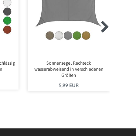
chlässig
Sonnensegel Rechteck
Sonnen
n
wasserabweisend in verschiedenen
Größen
5,99 EUR