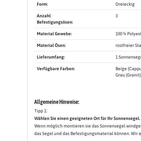
Form:
Dreieckig
Anzahl
3
Item 1 of 15
Befestigungsösen:
Material Gewebe:
100 % Polyest
Material Ösen:
rostfreier St
Lieferumfang:
1 Sonnenseg
Verfügbare Farben:
Beige (Cappu
Grau (Granit)
Allgemeine Hinweise:
Tipp 1:
Wählen Sie einen geeigneten Ort für Ihr Sonnensegel.
Wenn möglich montieren sie das Sonnensegel windgesc
das Segel und das Befestigungsmaterial können. Wir