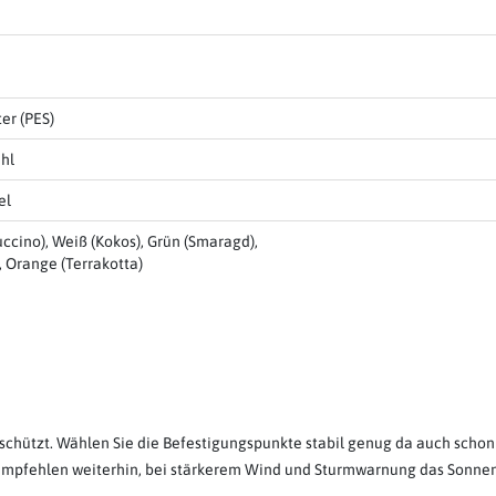
er (PES)
ahl
el
ccino), Weiß (Kokos), Grün (Smaragd),
, Orange (Terrakotta)
hützt. Wählen Sie die Befestigungspunkte stabil genug da auch schon
 empfehlen weiterhin, bei stärkerem Wind und Sturmwarnung das Sonn