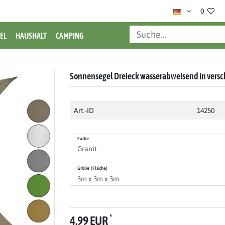
0
EL
HAUSHALT
CAMPING
Sonnensegel Dreieck wasserabweisend in vers
Art.-ID
14250
Farbe
Größe (Fläche)
*
4,99 EUR