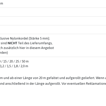
cm
klusive Nylonkordel (Stärke 5 mm);
 sind
NICHT
Teil des Lieferumfangs,
h zusätzlich hier in diesem Angebot
rden)
/ 15 / 20 / 25 / 50 m
1,2 / 1,5 / 1,8 / 2,0 m
m und ab einer Länge von 20 m gefaltet und aufgerollt geliefert. Wenn a
t und anschließend in der Länge aufgerollt. Vor eventuellen Reklamatio