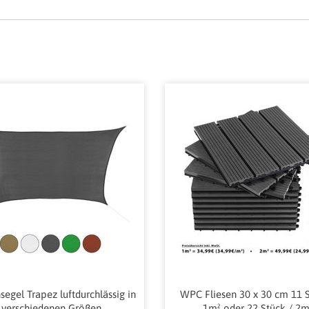
egel Trapez luftdurchlässig in
WPC Fliesen 30 x 30 cm 11 S
verschiedenen Größen
1m² oder 22 Stück / 2m