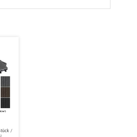
tück /
²