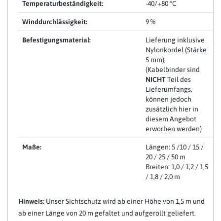
Temperaturbeständigkeit:
-40/+80 °C
Winddurchlässigkeit:
9 %
Befestigungsmaterial:
Lieferung inklusive
Nylonkordel (Stärke
5 mm);
(Kabelbinder sind
NICHT
Teil des
Lieferumfangs,
können jedoch
zusätzlich hier in
diesem Angebot
erworben werden)
Maße:
Längen: 5 /10 / 15 /
20 / 25 / 50 m
Breiten: 1,0 / 1,2 / 1,5
/ 1,8 / 2,0 m
Hinweis:
Unser Sichtschutz wird ab einer Höhe von 1,5 m und
ab einer Länge von 20 m gefaltet und aufgerollt geliefert.