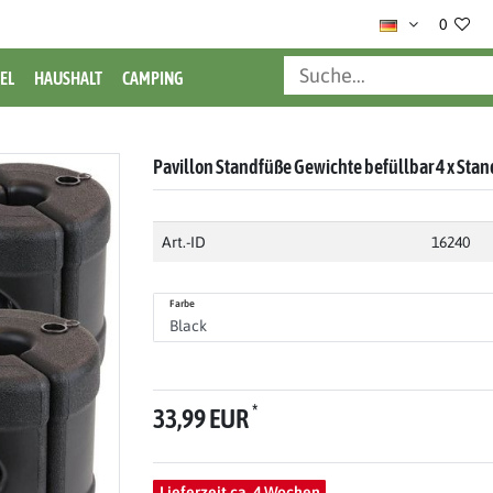
0
EL
HAUSHALT
CAMPING
Pavillon Standfüße Gewichte befüllbar 4 x Sta
Art.-ID
16240
Farbe
*
33,99 EUR
Lieferzeit ca. 4 Wochen