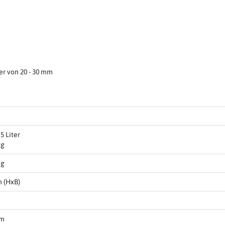
er von 20 - 30 mm
5 Liter
kg
 g
m (HxB)
cm