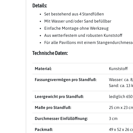
Details:
Set bestehend aus 4 Standfüßen
Mit Wasser und/oder Sand befüllbar
Einfache Montage ohne Werkzeug
Aus wetterfestem und robusten Kunststoff
Für alle Pavillons mit einem Stangendurchmess
Technische Daten:
Material:
Kunststoff
Fassungsvermögen pro Standfuß:
Wasser: ca. 8,
Sand: ca. 13 
Leergewicht pro Standfuß:
lediglich 650
Maße pro Standfuß:
25 cm x 23 c
Durchmesser Einfüllöffnung:
3 cm
Packmaß:
49 x 52 x 26 