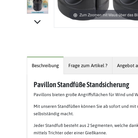
Zum Zoomen mit Maus über das Bil
Beschreibung
Frage zum Artikel ?
Angebot a
Pavillon Standfüße Standsicherung
Pavillons bieten große Angriffsflächen für Wind un
Item 1 of 7
Mit unseren Standfüßen können Sie ab sofort und mit n
selbstständig macht.
Jeder Standfuß besteht aus 2 Segmenten, welche dank 
mittels Trichter oder einer Gießkanne.