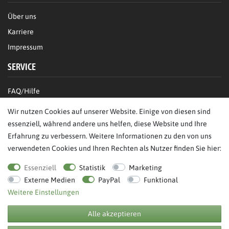
Über uns
Karriere
Impressum
SERVICE
FAQ/Hilfe
Kontakt
Wir nutzen Cookies auf unserer Website. Einige von diesen sind
Datenschutz
essenziell, während andere uns helfen, diese Website und Ihre
Erfahrung zu verbessern. Weitere Informationen zu den von uns
AGB
verwendeten Cookies und Ihren Rechten als Nutzer finden Sie hier:
Bestellung widerrufen
Essenziell
Statistik
Marketing
Externe Medien
PayPal
Funktional
Weitere Einstellungen
Alle akzeptieren
© Copyright 2026 BB Sport GmbH & Co KG. Alle Rechte vorbehalten.