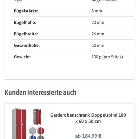
Bügelstärke:
5 mm
Bügelhöhe:
20 mm
Bügelbreite:
26 mm
Gesamthöhe:
50 mm
Gewicht:
100 g (pro Stück)
Kunden interessierte auch
Garderobenschrank Doppelspind 180
x 60 x 50 cm
ab 184,99 €