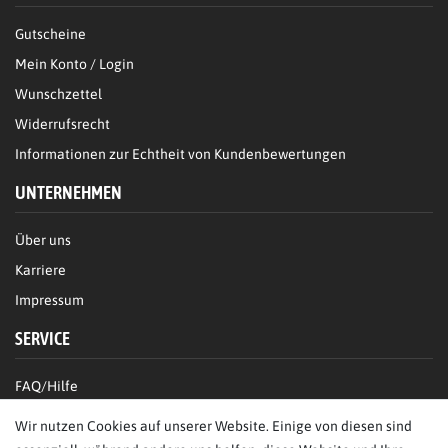
Gutscheine
Mein Konto / Login
Wunschzettel
Widerrufsrecht
Informationen zur Echtheit von Kundenbewertungen
UNTERNEHMEN
Über uns
Karriere
Impressum
SERVICE
FAQ/Hilfe
Kontakt
Wir nutzen Cookies auf unserer Website. Einige von diesen sind
Datenschutz